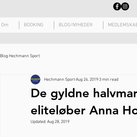
Om
BOOKING
BLOG/NYHEDER
MEDLEMSKA
Blog Hechmann Sport
Hechmann Sport
Aug 26, 2019
3 min read
De gyldne halvmar
eliteløber Anna H
Updated:
Aug 28, 2019