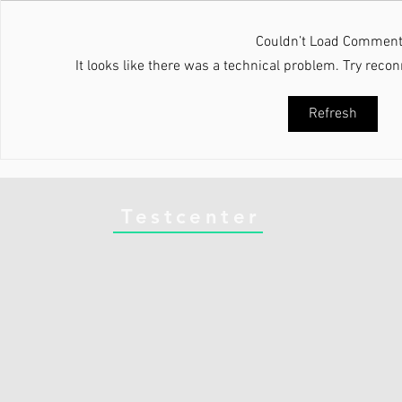
Couldn’t Load Commen
It looks like there was a technical problem. Try reco
Din krop ved præcis, hvad
Nyheder i 
Refresh
den gør. Gør du?
Running
Testcenter