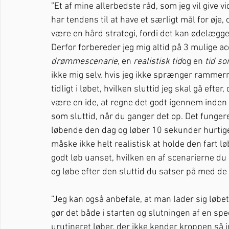
”Et af mine allerbedste råd, som jeg vil give v
har tendens til at have et særligt mål for øje,
være en hård strategi, fordi det kan ødelægge e
Derfor forbereder jeg mig altid på 3 mulige ac
drømmescenarie
, en 
realistisk tid
og en 
tid so
ikke mig selv, hvis jeg ikke sprænger rammern
tidligt i løbet, hvilken sluttid jeg skal gå eft
være en ide, at regne det godt igennem inden l
som sluttid, når du ganger det op. Det fungerer
løbende den dag og løber 10 sekunder hurtiger
måske ikke helt realistisk at holde den fart lø
godt løb uanset, hvilken en af scenarierne du 
og løbe efter den sluttid du satser på med de 
”Jeg kan også anbefale, at man lader sig løbete
gør det både i starten og slutningen af en spec
urutineret løber, der ikke kender kroppen så 