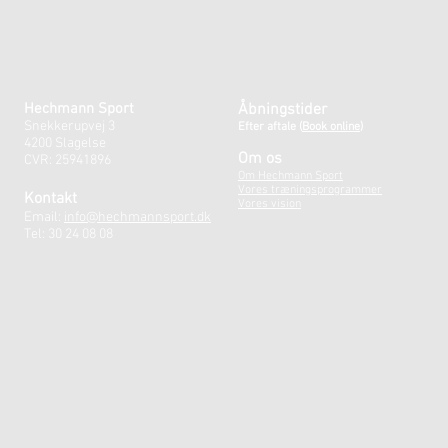
Hechmann Sport
Åbningstider
Snekkerupvej 3
Efter aftale
(
Book online)
4200 Slagelse
Om os
CVR: 25941896
Om Hechmann Sport
Vores træningsprogrammer
Kontakt
Vores vision
Email:
info@hechmannsport.dk
Tel: 30 24 08 08