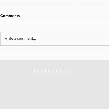
Comments
Write a comment...
Din krop ved præcis, hvad
Nyheder i 
den gør. Gør du?
Running
Testcenter