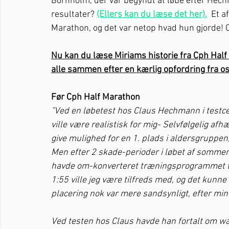
Bornholm, der var begyndt at løbe efter He
resultater? 
(Ellers kan du læse det her).
 Et a
Marathon, og det var netop hvad hun gjorde! 
Nu kan du læse Miriams historie fra Cph Hal
alle sammen efter en kærlig opfordring fra 
Før Cph Half Marathon
”Ved en løbetest hos Claus Hechmann i testcen
ville være realistisk for mig- Selvfølgelig afhæ
give mulighed for en 1. plads i aldersgruppen,
Men efter 2 skade-perioder i løbet af sommeren
havde om-konverteret træningsprogrammet til 
1:55 ville jeg være tilfreds med, og det kunn
placering nok var mere sandsynligt, efter min
Ved testen hos Claus havde han fortalt om wa