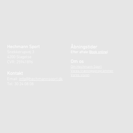
Hechmann Sport
Åbningstider
Snekkerupvej 3
Efter aftale
(
Book online)
4200 Slagelse
Om os
CVR: 25941896
Om Hechmann Sport
Vores træningsprogrammer
Kontakt
Vores vision
Email:
info@hechmannsport.dk
Tel: 30 24 08 08