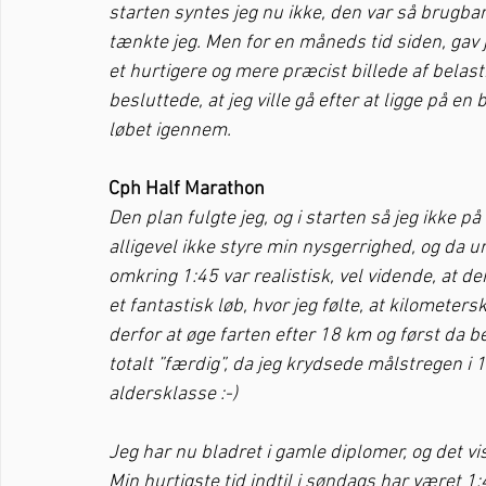
starten syntes jeg nu ikke, den var så brugbar
tænkte jeg. Men for en måneds tid siden, gav j
et hurtigere og mere præcist billede af belas
besluttede, at jeg ville gå efter at ligge på 
løbet igennem. 
Cph Half Marathon
Den plan fulgte jeg, og i starten så jeg ikke 
alligevel ikke styre min nysgerrighed, og da ure
omkring 1:45 var realistisk, vel vidende, at 
et fantastisk løb, hvor jeg følte, at kilomete
derfor at øge farten efter 18 km og først da be
totalt ”færdig”, da jeg krydsede målstregen i 
aldersklasse :-)
Jeg har nu bladret i gamle diplomer, og det vis
Min hurtigste tid indtil i søndags har været 1