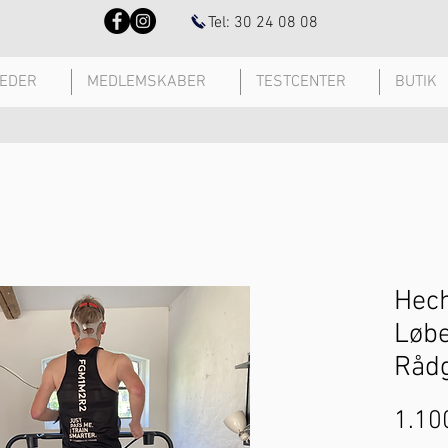
Tel: 30 24 08 08
EDER
MEDLEMSKABER
TESTCENTER
BUTIK
Hec
Løbe
Rådg
1.100