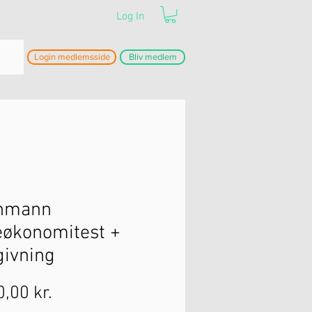
Log In
Login medlemsside
Bliv medlem
hmann
økonomitest +
ivning
Price
,00 kr.