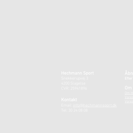
Hechmann Sport
Åbn
Snekkerupvej 3
Efter
4200 Slagelse
Om 
CVR: 25941896
Om H
Vore
Kontakt
Vores
Email:
info@hechmannsport.dk
Tel: 30 24 08 08