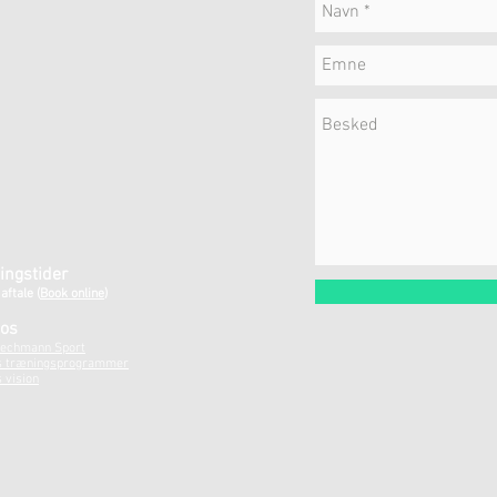
ingstider
 aftale
(
Book online)
os
echmann Sport
s træningsprogrammer
 vision