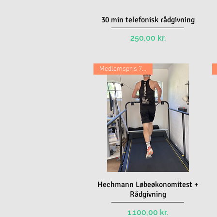
30 min telefonisk rådgivning
Quick View
Price
250,00 kr.
Medlemspris 780,- kr.
Hechmann Løbeøkonomitest +
Quick View
Rådgivning
Price
1.100,00 kr.