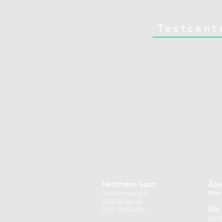
Testcent
Hechmann Sport
Åbn
Snekkerupvej 3
Efter
4200 Slagelse
Om 
CVR: 25941896
Om H