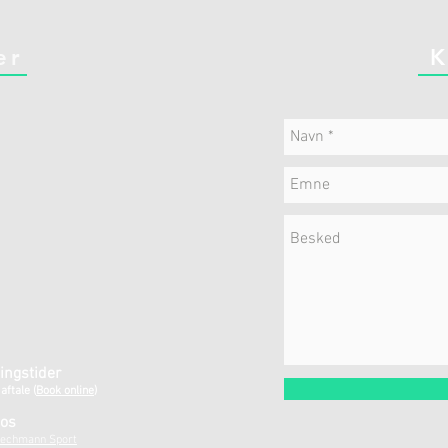
er
K
ingstider
 aftale
(
Book online)
os
echmann Sport