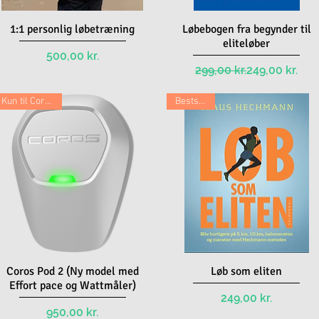
1:1 personlig løbetræning
Quick View
Løbebogen fra begynder til
Quick View
eliteløber
Price
500,00 kr.
Regular Pric
Sale Price
299,00 kr.
249,00 kr.
Kun til Coros ure
Bestseller
Coros Pod 2 (Ny model med
Quick View
Løb som eliten
Quick View
Effort pace og Wattmåler)
Price
249,00 kr.
Price
950,00 kr.