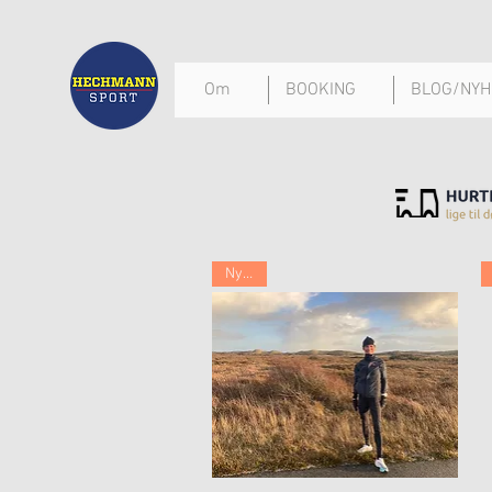
Om
BOOKING
BLOG/NYH
Nyhed