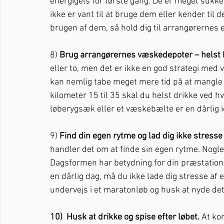
energigels for første gang. De er meget sukke
ikke er vant til at bruge dem eller kender til d
brugen af dem, så hold dig til arrangørernes e
8) 
Brug arrangørernes væskedepoter – helst 
eller to, men det er ikke en god strategi med v
kan nemlig tabe meget mere tid på at mangle e
kilometer 15 til 35 skal du helst drikke ved 
løberygsæk eller et væskebælte er en dårlig id
9) 
Find din egen rytme og lad dig ikke stresse 
handler det om at finde sin egen rytme. Nogl
Dagsformen har betydning for din præstation, og
en dårlig dag, må du ikke lade dig stresse af 
undervejs i et maratonløb og husk at nyde det
10)
Husk at drikke og spise efter løbet.
 At ko