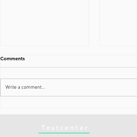
Comments
Write a comment...
Din krop ved præcis, hvad
Nyheder i 
den gør. Gør du?
Running
Testcenter