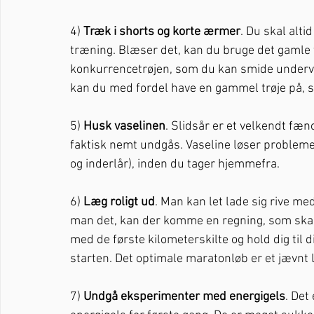
4) 
Træk i shorts og korte ærmer
. Du skal alti
træning. Blæser det, kan du bruge det gamle 
konkurrencetrøjen, som du kan smide undervejs
kan du med fordel have en gammel trøje på, so
5) 
Husk vaselinen
. Slidsår er et velkendt fæ
faktisk nemt undgås. Vaseline løser probleme
og inderlår), inden du tager hjemmefra. 
6) 
Læg roligt ud
. Man kan let lade sig rive me
man det, kan der komme en regning, som skal 
med de første kilometerskilte og hold dig til d
starten. Det optimale maratonløb er et jævnt l
7) 
Undgå eksperimenter med energigels
. Det