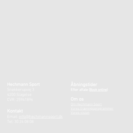
Hechmann Sport
Åbningstider
Snekkerupvej 3
Efter aftale
(
Book online)
4200 Slagelse
Om os
CVR: 25941896
Om Hechmann Sport
Vores træningsprogrammer
Kontakt
Vores vision
Email:
info@hechmannsport.dk
Tel: 30 24 08 08