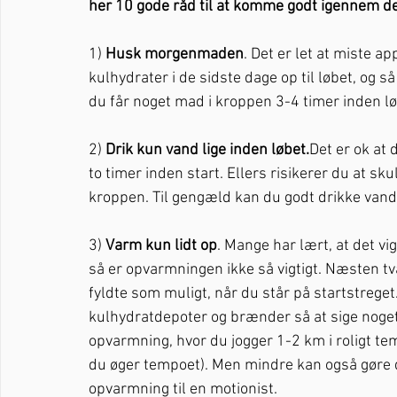
her 10 gode råd til at komme godt igennem d
1) 
Husk morgenmaden
. Det er let at miste a
kulhydrater i de sidste dage op til løbet, og så
du får noget mad i kroppen 3-4 timer inden lø
2) 
Drik kun vand lige inden løbet.
Det er ok at 
to timer inden start. Ellers risikerer du at sk
kroppen. Til gengæld kan du godt drikke vand f
3) 
Varm kun lidt op
. Mange har lært, at det vi
så er opvarmningen ikke så vigtigt. Næsten t
fyldte som muligt, når du står på startstreget
kulhydratdepoter og brænder så at sige noget 
opvarmning, hvor du jogger 1-2 km i roligt tem
du øger tempoet). Men mindre kan også gøre det
opvarmning til en motionist.