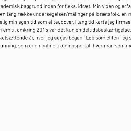
ademisk baggrund inden for f.eks. idræt. Min viden og erfar
en lang række undersøgelser/målinger på idrætsfolk, en 
elig min egen tid som eliteudøver. I lang tid kørte jeg firma
 frem til omkring 2015 var det kun en deltidsbeskæftigelse. 
elsættende år, hvor jeg udgav bogen `Løb som eliten´ og 
nning, som er en online træningsportal, hvor man som me