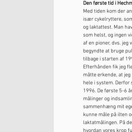
Den første tid i Hec
Med tiden kom der and
især cykelryttere, so
og laktattest. Man hav
som helst, og ingen vi
af en pioner, dvs. jeg 
begyndte at bruge puls
tilbage i starten af 1
Efterhånden fik jeg fl
måtte erkende, at jeg 
hele i system. Derfor s
1996. De første 5-6 
målinger og indsamlin
sammenhæng mit eget 
kunne måle på ilten
laktatmålingen. På d
hvordan vores krop fu