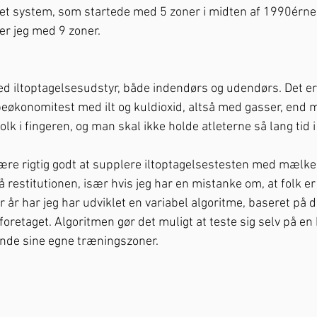
et system, som startede med 5 zoner i midten af 1990érne,
der jeg med 9 zoner. 
med iltoptagelsesudstyr, både indendørs og udendørs. Det er
øbeøkonomitest med ilt og kuldioxid, altså med gasser, end
olk i fingeren, og man skal ikke holde atleterne så lang tid i
ære rigtig godt at supplere iltoptagelsestesten med mælkes
 restitutionen, især hvis jeg har en mistanke om, at folk er
r år har jeg har udviklet en variabel algoritme, baseret på 
oretaget. Algoritmen gør det muligt at teste sig selv på en 
nde sine egne træningszoner. 