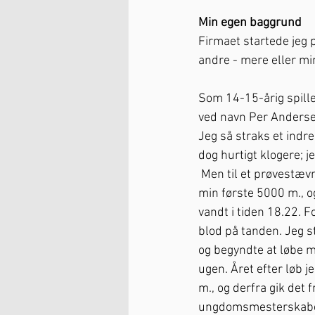
Min egen baggrund
Firmaet startede jeg 
andre - mere eller min
Som 14-15-årig spille
ved navn Per Andersen 
Jeg så straks et indre
dog hurtigt klogere; je
Men til et prøvestævn
min første 5000 m., og
vandt i tiden 18.22. Fo
blod på tanden. Jeg 
og begyndte at løbe 
ugen. Året efter løb 
m., og derfra gik de
ungdomsmesterskabe