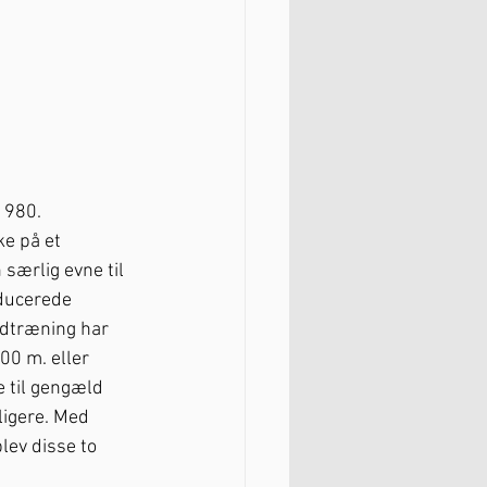
 1980.
ke på et 
særlig evne til 
oducerede 
ndtræning har 
00 m. eller 
 til gengæld 
igere. Med 
lev disse to 