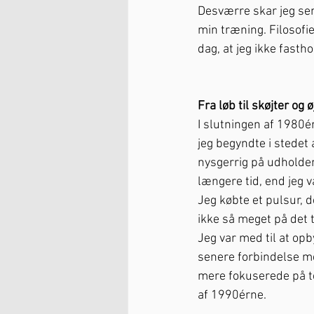
Desværre skar jeg sen
min træning. Filosofie
dag, at jeg ikke fasth
Fra løb til skøjter og
I slutningen af 1980é
jeg begyndte i stedet 
nysgerrig på udholden
længere tid, end jeg var
Jeg købte et pulsur, d
ikke så meget på det 
Jeg var med til at op
senere forbindelse me
mere fokuserede på tes
af 1990érne.