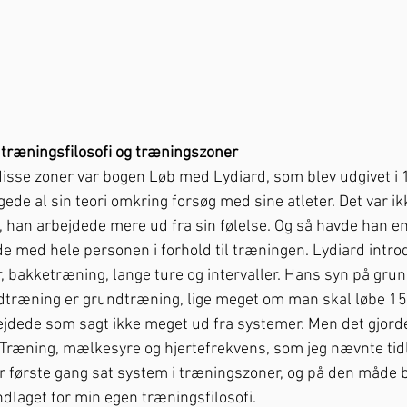
 træningsfilosofi og træningszoner
l disse zoner var bogen Løb med Lydiard, som blev udgivet i
de al sin teori omkring forsøg med sine atleter. Det var ik
, han arbejdede mere ud fra sin følelse. Og så havde han en 
de med hele personen i forhold til træningen. Lydiard intr
er, bakketræning, lange ture og intervaller. Hans syn på gru
undtræning er grundtræning, lige meget om man skal løbe 15
jdede som sagt ikke meget ud fra systemer. Men det gjorde
Træning, mælkesyre og hjertefrekvens, som jeg nævnte tidl
r første gang sat system i træningszoner, og på den måde b
laget for min egen træningsfilosofi. 