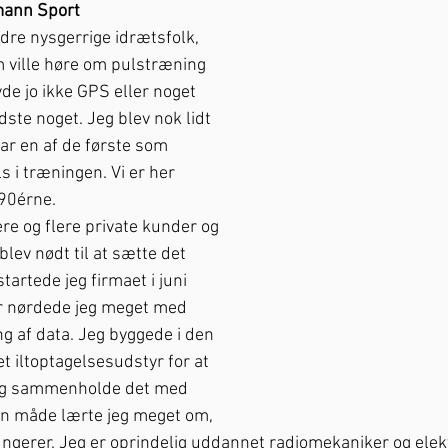
hmann Sport
re nysgerrige idrætsfolk, 
m ville høre om pulstræning 
de jo ikke GPS eller noget 
dste noget. Jeg blev nok lidt 
var en af de første som 
 i træningen. Vi er her 
990érne. 
ere og flere private kunder og 
blev nødt til at sætte det 
tartede jeg firmaet i juni 
år nørdede jeg meget med 
g af data. Jeg byggede i den 
iltoptagelsesudstyr for at 
 og sammenholde det med 
en måde lærte jeg meget om, 
ngerer. Jeg er oprindelig uddannet radiomekaniker og elekt