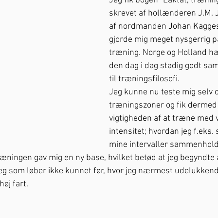
Jeg fik bogen ”Laktat, træning
skrevet af hollænderen J.M. 
af nordmanden Johan Kagges
gjorde mig meget nysgerrig på
træning. Norge og Holland hæn
den dag i dag stadig godt sa
til træningsfilosofi.
Jeg kunne nu teste mig selv 
træningszoner og fik dermed
vigtigheden af at træne med 
intensitet; hvordan jeg f.eks.
mine intervaller sammenhold
ningen gav mig en ny base, hvilket betød at jeg begyndte a
jeg som løber ikke kunnet før, hvor jeg nærmest udelukken
øj fart. 