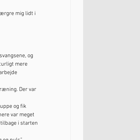
ærgre mig lidt i 
 svangsene, og 
turligt mere 
arbejde 
træning. Der var 
uppe og fik 
nere var meget 
ilbage i starten 