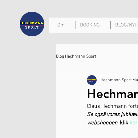
Om
BOOKING
BLOG/NYH
Blog Hechmann Sport
Hechmann Sport
Ma
Hechmann
Claus Hechmann fortæl
Se også vores jubilæu
webshoppen  
klik 
her