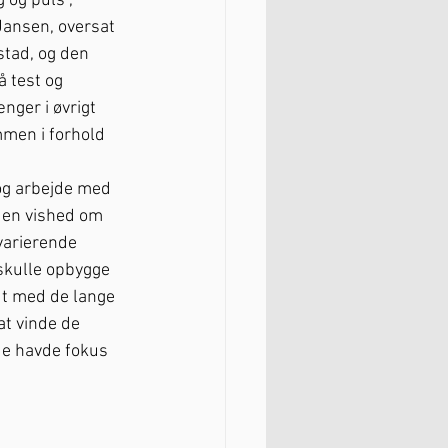
 og puls”, 
Jansen, oversat 
tad, og den 
 test og 
ger i øvrigt 
mmen i forhold 
og arbejde med 
 en vished om 
varierende 
 skulle opbygge 
t med de lange 
t vinde de 
de havde fokus 