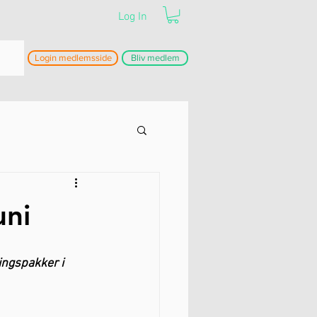
Log In
Login medlemsside
Bliv medlem
uni
ngspakker i 