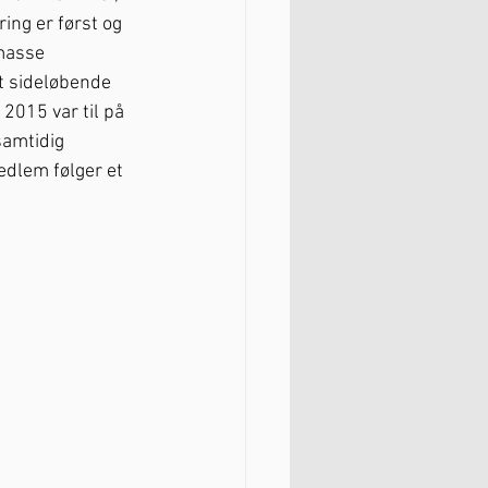
ing er først og 
masse 
et sideløbende 
2015 var til på 
samtidig 
dlem følger et 