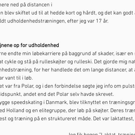
ere ned på distancen i 
n blev skiftet ud til at hedde kort og hårdt, og det kan godt 
oldt udholdenhedstræningen, efter jeg var 17 år. 
 øjnene op for udholdenhed
rne endte min løbekarriere på baggrund af skader, især en
at cykle og stå på rulleskøjter og rulleski. Det gjorde mig na
hedstræning, for her handlede det om lange distancer, at 
 vant til i løb. 
et var fra Polar, og i den forbindelse søgte jeg info om puls
tidspunkt, andet end det Polar selv havde skrevet. 
bygge speedskating i Danmark, blev tilknyttet en træningsgr
d Holland og en elitegruppe, der løb på skøjter. Deres træ
t og træning på en struktureret måde. Det var laktattest, t