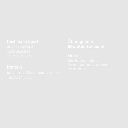
Hechmann Sport
Åbningstider
Snekkerupvej 3
Efter aftale
(
Book online)
4200 Slagelse
Om os
CVR: 25941896
Om Hechmann Sport
Vores træningsprogrammer
Kontakt
Vores vision
Email:
info@hechmannsport.dk
Tel: 30 24 08 08