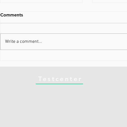
Comments
Write a comment...
Din krop ved præcis, hvad
Nyheder i 
den gør. Gør du?
Running
Testcenter