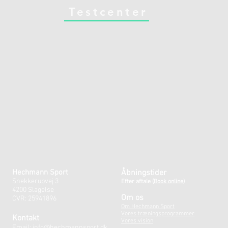
Testcenter
Hechmann Sport
Åbningstider
Snekkerupvej 3
Efter aftale
(
Book online)
4200 Slagelse
Om os
CVR: 25941896
Om Hechmann Sport
Vores træningsprogrammer
Kontakt
Vores vision
Email:
info@hechmannsport.dk