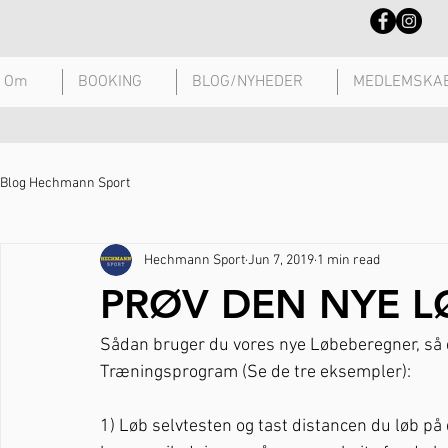
Om
BOOKING
BLOG/NYHEDER
MEDLEMSKA
Blog Hechmann Sport
Hechmann Sport
Jun 7, 2019
1 min read
PRØV DEN NYE L
Sådan bruger du vores nye Løbeberegner, så d
Træningsprogram (Se de tre eksempler):
1) Løb selvtesten og tast distancen du løb på 