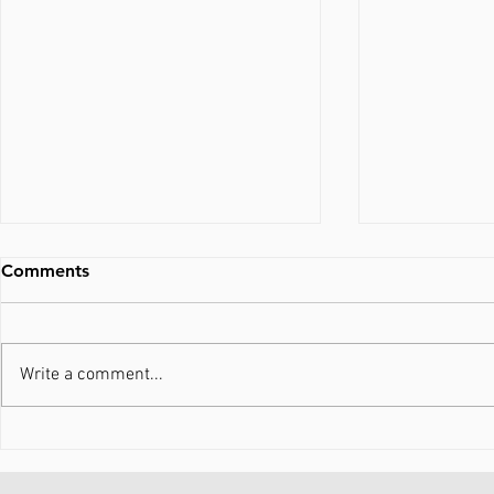
Comments
Write a comment...
Din krop ved præcis, hvad
Nyheder i 
den gør. Gør du?
Running